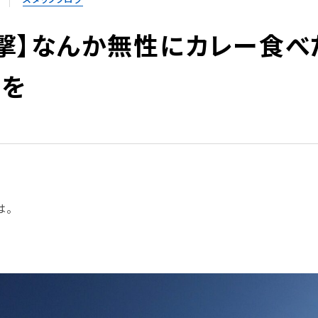
撃】なんか無性にカレー食べ
つを
は。