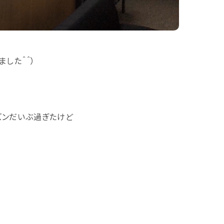
した＾＾）
ズンだいぶ過ぎたけど